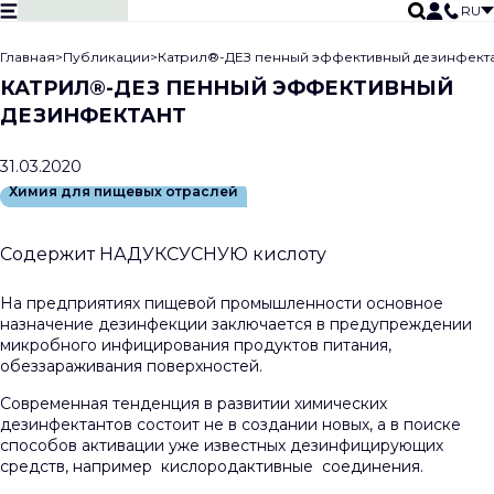
RU
Главная
>
Публикации
>
Катрил®-ДЕЗ пенный эффективный дезинфект
НАПРАВЛЕНИЯ ДЕЯТЕЛЬНОСТИ
КАТРИЛ®-ДЕЗ ПЕННЫЙ ЭФФЕКТИВНЫЙ
ПРОМЫШЛЕННАЯ ХИМИЯ
ДЕЗИНФЕКТАНТ
ХИМИЯ ДЛЯ ПИЩЕВОЙ ПРОМЫШЛЕННОСТИ
Ничего не найдено
ОБОРУДОВАНИЕ ДЛЯ ПИЩЕВОЙ ПРОМЫШЛЕННОСТИ
31.03.2020
ПРОДУКЦИЯ ПОЖАРНО-ТЕХНИЧЕСКОГО НАЗНАЧЕНИЯ
ПУБЛИКАЦИИ
Химия для пищевых отраслей
О КОМПАНИИ
КОНТАКТЫ
Содержит НАДУКСУСНУЮ кислоту
Костромская обл.
8-800-350-27-65
question@ecochim.r
На предприятиях пищевой промышленности основное
назначение дезинфекции заключается в предупреждении
микробного инфицирования продуктов питания,
обеззараживания поверхностей.
Современная тенденция в развитии химических
дезинфектантов
состоит не в создании новых, а в поиске
способов активации уже известных дезинфицирующих
средств, например кислородактивные соединения.