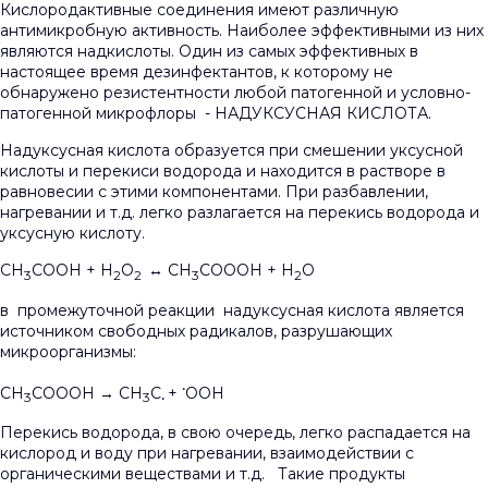
Кислородактивные соединения имеют различную
антимикробную активность. Наиболее эффективными из них
являются надкислоты. Один из самых эффективных в
настоящее время дезинфектантов, к которому не
обнаружено резистентности любой патогенной и условно-
патогенной микрофлоры - НАДУКСУСНАЯ КИСЛОТА.
Надуксусная кислота образуется при смешении уксусной
кислоты и перекиси водорода и находится в растворе в
равновесии с этими компонентами. При разбавлении,
нагревании и т.д. легко разлагается на перекись водорода и
уксусную кислоту.
СН
СООН + Н
О
↔ СН
СОООН + Н
О
3
2
2
3
2
в промежуточной реакции надуксусная кислота является
источником свободных радикалов, разрушающих
микроорганизмы:
•
СН
СОООН → СН
С
+
ООН
3
3
•
Перекись водорода, в свою очередь, легко распадается на
кислород и воду при нагревании, взаимодействии с
органическими веществами и т.д. Такие продукты